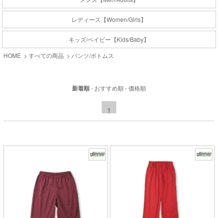
レディース【Women/Girls】
キッズ/ベイビー【Kids/Baby】
HOME
>
すべての商品
>
パンツ/ボトムス
新着順
-
おすすめ順
-
価格順
1