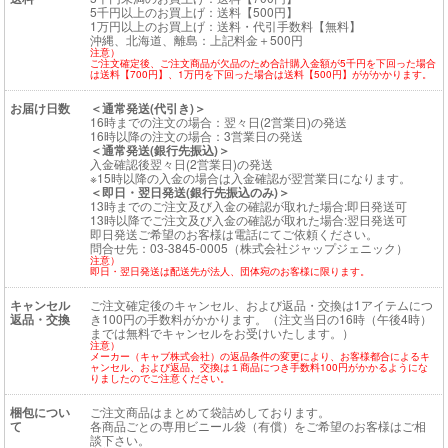
5千円以上のお買上げ：送料【500円】
1万円以上のお買上げ：送料・代引手数料【無料】
沖縄、北海道、離島：上記料金＋500円
注意）
ご注文確定後、ご注文商品が欠品のため合計購入金額が5千円を下回った場合
は送料【700円】、1万円を下回った場合は送料【500円】ががかかります。
お届け日数
＜通常発送(代引き)＞
16時までの注文の場合：翌々日(2営業日)の発送
16時以降の注文の場合：3営業日の発送
＜通常発送(銀行先振込)＞
入金確認後翌々日(2営業日)の発送
※15時以降の入金の場合は入金確認が翌営業日になります。
＜即日・翌日発送(銀行先振込のみ)＞
13時までのご注文及び入金の確認が取れた場合:即日発送可
13時以降でご注文及び入金の確認が取れた場合:翌日発送可
即日発送ご希望のお客様は電話にてご依頼ください。
問合せ先：03-3845-0005（株式会社ジャップジェニック）
注意）
即日・翌日発送は配送先が法人、団体宛のお客様に限ります。
キャンセル
ご注文確定後のキャンセル、および返品・交換は1アイテムにつ
返品・交換
き100円の手数料がかかります。（注文当日の16時（午後4時）
までは無料でキャンセルをお受けいたします。）
注意）
メーカー（キャブ株式会社）の返品条件の変更により、お客様都合によるキ
ャンセル、および返品、交換は１商品につき手数料100円がかかるようにな
りましたのでご注意ください。
梱包につい
ご注文商品はまとめて袋詰めしております。
て
各商品ごとの専用ビニール袋（有償）をご希望のお客様はご相
談下さい。