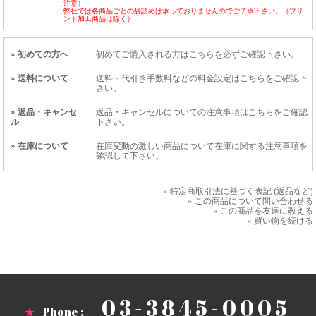
注意）
弊社では各商品ごとの袋詰めは承っておりませんのでご了承下さい。（プリ
ント加工商品は除く）
» 初めての方へ
初めてご購入される方はこちらを必ずご確認下さい。
» 送料について
送料・代引き手数料などの料金設定はこちらをご確認下
さい。
» 返品・キャンセ
返品・キャンセルについての注意事項はこちらをご確認
ル
下さい。
» 在庫について
在庫変動の激しい商品について在庫に関する注意事項を
確認して下さい。
» 特定商取引法に基づく表記 (返品など)
» この商品について問い合わせる
» この商品を友達に教える
» 買い物を続ける
03-3845-0005
★
Phone :